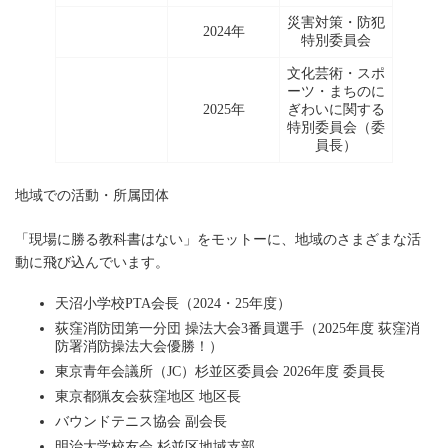
災害対策・防犯
2024年
特別委員会
文化芸術・スポ
ーツ・まちのに
2025年
ぎわいに関する
特別委員会（委
員長）
地域での活動・所属団体
「現場に勝る教科書はない」をモットーに、地域のさまざまな活
動に飛び込んでいます。
天沼小学校PTA会長（2024・25年度）
荻窪消防団第一分団 操法大会3番員選手（2025年度 荻窪消
防署消防操法大会優勝！）
東京青年会議所（JC）杉並区委員会 2026年度 委員長
東京都猟友会荻窪地区 地区長
バウンドテニス協会 副会長
明治大学校友会 杉並区地域支部