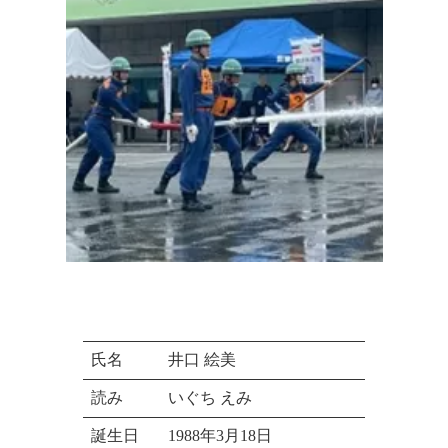
氏名
井口 絵美
読み
いぐち えみ
誕生日
1988年3月18日