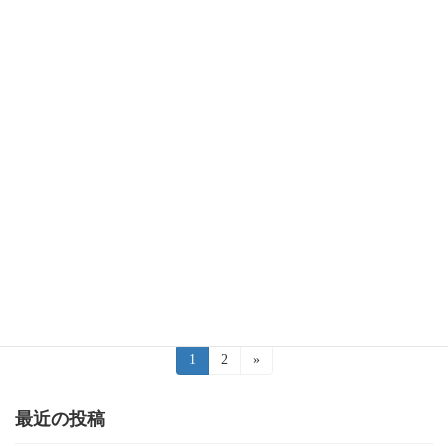
動画こちら→https://vdg.jp/uUw6ufrpP7iK
続きを読む
令和5年第4回定例会 一般質問
活動報告
（R5.11.20）
2023年11月20日
会議名：本会議会議日：令和5年11月20日 午
前10時日程：一般質問録画内容：一般質問 井
口 えみ1.交通施策について2.介護施策につい
て3.区長の公約について 動画こちら
→https://vdg.jp/oI7TvMHd […]
続きを読む
投
固
1
固
2
»
定
定
稿
ペ
ペ
ー
ー
最近の投稿
の
ジ
ジ